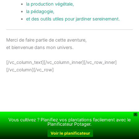
la production végétale,
la pédagogie,
et des outils utiles pour jardiner sereinement.
Merci de faire partie de cette aventure,
et bienvenue dans mon univers.
[/vc_column_text][/vc_column_inner][/vc_row_inner]
[/vc_column][/vc_row]
X
Vous cultivez ? Planifiez vos plantations facilement avec le
Copyright © 2026 Le jardin de Rodolphe | Propulsé par
Thème
Planificateur Potager.
WordPress Astra
Voir le planificateur