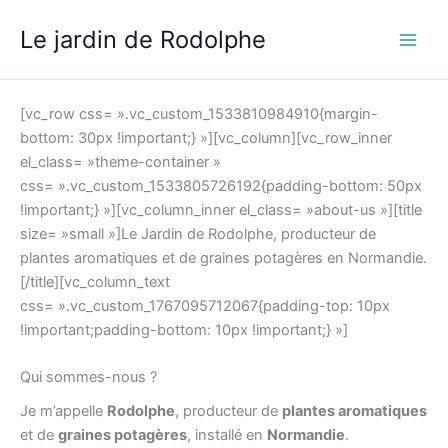
Aller
Le jardin de Rodolphe
au
contenu
[vc_row css= ».vc_custom_1533810984910{margin-
bottom: 30px !important;} »][vc_column][vc_row_inner
el_class= »theme-container »
css= ».vc_custom_1533805726192{padding-bottom: 50px
!important;} »][vc_column_inner el_class= »about-us »][title
size= »small »]Le Jardin de Rodolphe, producteur de
plantes aromatiques et de graines potagères en Normandie.
[/title][vc_column_text
css= ».vc_custom_1767095712067{padding-top: 10px
!important;padding-bottom: 10px !important;} »]
Qui sommes-nous ?
Je m’appelle
Rodolphe
, producteur de
plantes aromatiques
et de
graines potagères
, installé en
Normandie
.