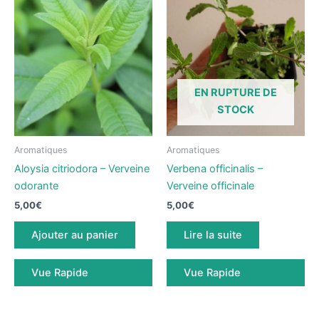
EN RUPTURE DE
STOCK
Aromatiques
Aromatiques
Aloysia citriodora – Verveine
Verbena officinalis –
odorante
Verveine officinale
5,00
€
5,00
€
Ajouter au panier
Lire la suite
Vue Rapide
Vue Rapide