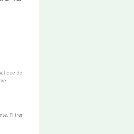
matique de
mme
te. Filtrer