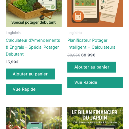
Logiciels
Logiciels
Calculateur d’Amendements
Planificateur Potager
& Engrais – Spécial Potager
Intelligent + Calculateurs
Débutant
Le
Le
88,95
€
69,99
€
prix
prix
15,99
€
initial
actuel
Ajouter au panier
était :
est :
Ajouter au panier
88,95€.
69,99€.
Vue Rapide
Vue Rapide