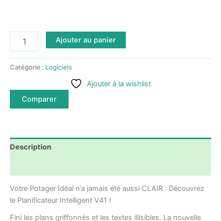
quantité
Ajouter au panier
de
Planificateur
Potager
Catégorie :
Logiciels
Automatique-
Ajouter à la wishlist
Passez
la
Comparer
souris,
et
vous
savez
tout
Description
!
Avis (0)
Votre Potager Idéal n’a jamais été aussi CLAIR : Découvrez
le Planificateur Intelligent V41 !
Fini les plans griffonnés et les textes illisibles. La nouvelle