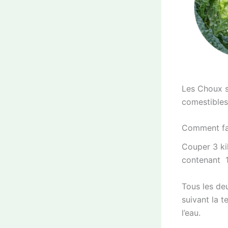
Les Choux 
comestibles
Comment fai
Couper 3 kil
contenant 1
Tous les deu
suivant la t
l’eau.