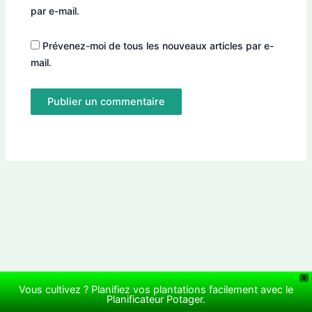
par e-mail.
Prévenez-moi de tous les nouveaux articles par e-
mail.
X
Vous cultivez ? Planifiez vos plantations facilement avec le
Copyright © 2026 Le jardin de Rodolphe | Propulsé par
Thème
Planificateur Potager.
WordPress Astra