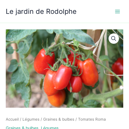
Aller
Le jardin de Rodolphe
au
contenu
Accueil
/
Légumes
/
Graines & bulbes
/ Tomates Roma
Graines & bulbes
,
Légumes