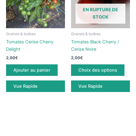
du
produ
EN RUPTURE DE
produit
STOCK
Graines & bulbes
Graines & bulbes
Tomates Cerise Cherry
Tomates Black Cherry /
Delight
Cerise Noire
2,00
€
2,00
€
Ce
Ajouter au panier
Choix des options
produ
a
Vue Rapide
Vue Rapide
plusi
variat
Les
optio
peuv
être
chois