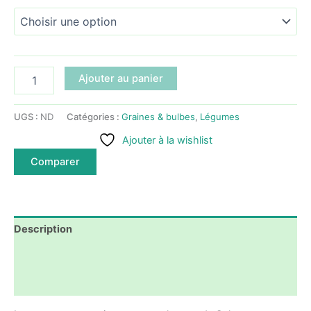
quantité
Ajouter au panier
de
Tomates
Roma
UGS :
ND
Catégories :
Graines & bulbes
,
Légumes
Ajouter à la wishlist
Comparer
Description
Informations complémentaires
Avis (0)