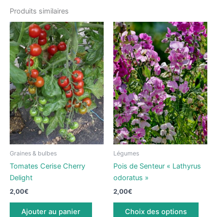
Produits similaires
Graines & bulbes
Légumes
Tomates Cerise Cherry
Pois de Senteur « Lathyrus
Delight
odoratus »
2,00
€
2,00
€
Ce
Ajouter au panier
Choix des options
produ