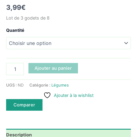
3,99
€
Lot de 3 godets de 8
Quantité
quantité
Ajouter au panier
de
Graines
de
UGS :
ND
Catégorie :
Légumes
Cornichon
Ajouter à la wishlist
vert
petit
Comparer
de
Paris
Description