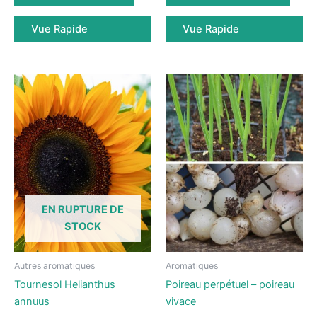
a
Vue Rapide
Vue Rapide
plusi
variat
Les
optio
peuv
être
chois
sur
la
page
du
EN RUPTURE DE
produ
STOCK
Autres aromatiques
Aromatiques
Tournesol Helianthus
Poireau perpétuel – poireau
annuus
vivace