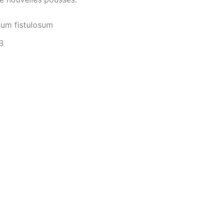
lium fistulosum
B