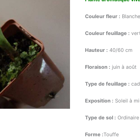
notation
client
Couleur fleur :
Blanch
Couleur feuillage :
ver
Hauteur :
40/60 cm
Floraison :
juin à août
Type de feuillage :
cad
Exposition :
Soleil à m
Type de sol :
Ordinaire 
Forme :
Touffe