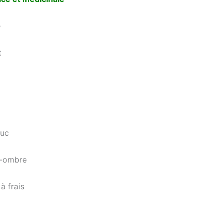
e
t
uc
i-ombre
à frais