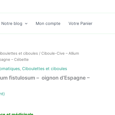
Notre blog
Mon compte
Votre Panier
iboulettes et ciboules
/ Ciboule-Cive – Allium
spagne – Cébette
romatiques
,
Ciboulettes et ciboules
lium fistulosum – oignon d’Espagne –
nt)
ace et médicinale