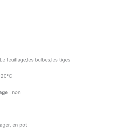
Le feuillage,les bulbes,les tiges
-20°C
lage
: non
ager, en pot