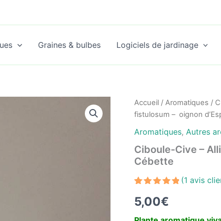
ues
Graines & bulbes
Logiciels de jardinage
Accueil
/
Aromatiques
/
C
fistulosum – oignon d’E
Aromatiques
,
Autres a
Ciboule-Cive – Al
Cébette
(
1
avis clie
Noté
1
5.00
5,00
€
sur 5
basé
sur
Plante aromatique viv