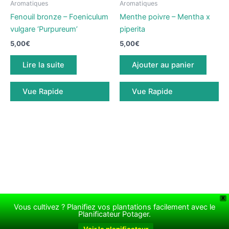
Aromatiques
Aromatiques
Fenouil bronze – Foeniculum
Menthe poivre – Mentha x
vulgare ‘Purpureum’
piperita
5,00
€
5,00
€
Lire la suite
Ajouter au panier
Vue Rapide
Vue Rapide
X
Vous cultivez ? Planifiez vos plantations facilement avec le
Copyright © 2026 Le jardin de Rodolphe | Propulsé par
Thème
Planificateur Potager.
WordPress Astra