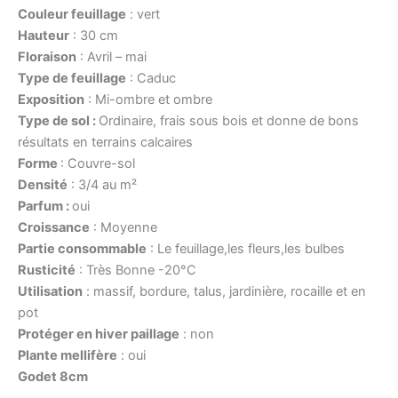
Couleur feuillage
: vert
Hauteur
: 30 cm
Floraison
: Avril – mai
Type de feuillage
: Caduc
Exposition
: Mi-ombre et ombre
Type de sol :
Ordinaire, frais sous bois et donne de bons
résultats en terrains calcaires
Forme
: Couvre-sol
Densité
: 3/4 au m²
Parfum :
oui
Croissance
: Moyenne
Partie consommable
: Le feuillage,les fleurs,les bulbes
Rusticité
: Très Bonne -20°C
Utilisation
: massif, bordure, talus, jardinière, rocaille et en
pot
Protéger en hiver paillage
: non
Plante mellifère
: oui
Godet 8cm