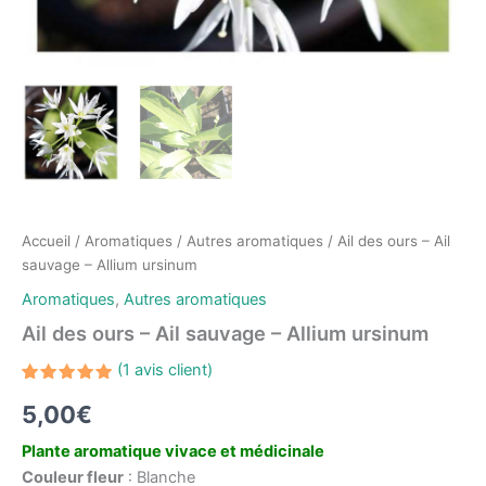
Accueil
/
Aromatiques
/
Autres aromatiques
/ Ail des ours – Ail
sauvage – Allium ursinum
Aromatiques
,
Autres aromatiques
Ail des ours – Ail sauvage – Allium ursinum
(
1
avis client)
Noté
1
5.00
5,00
€
sur 5
basé
sur
Plante aromatique vivace et médicinale
notation
client
Couleur fleur
: Blanche