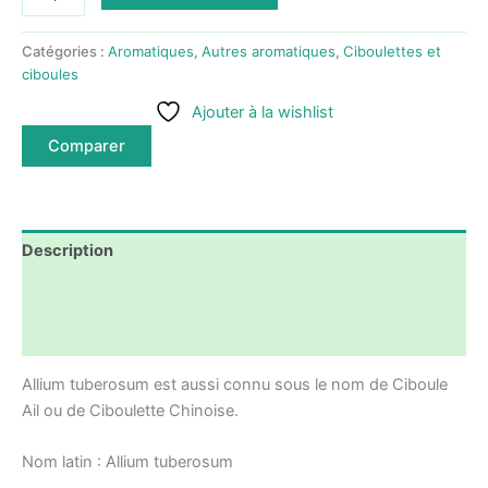
de
Ciboule
ail-
Catégories :
Aromatiques
,
Autres aromatiques
,
Ciboulettes et
Allium
ciboules
tuberosum
Ajouter à la wishlist
-
Ciboule
Comparer
de
Chine
-
Ciboulette
Chinoise
Description
Informations complémentaires
Avis (0)
Allium tuberosum est aussi connu sous le nom de Ciboule
Ail ou de Ciboulette Chinoise.
Nom latin : Allium tuberosum