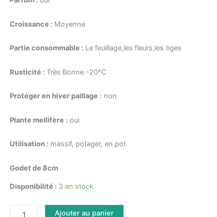
Parfum :
oui
Croissance :
Moyenne
Partie consommable :
Le feuillage,les fleurs,les tiges
Rusticité :
Très Bonne -20°C
Protéger en hiver paillage
: non
Plante mellifère
: oui
Utilisation :
massif, potager, en pot
Godet de 8cm
Disponibilité :
3 en stock
quantité
Ajouter au panier