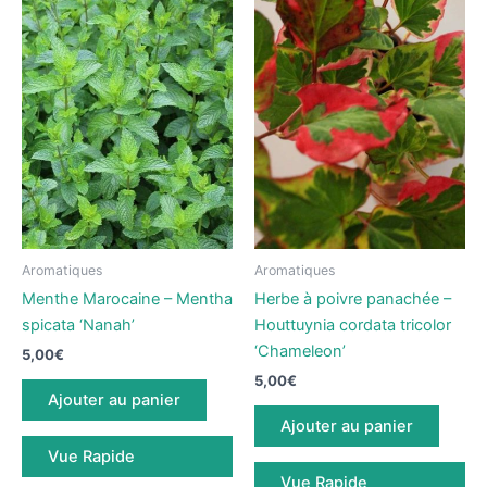
Aromatiques
Aromatiques
Menthe Marocaine – Mentha
Herbe à poivre panachée –
spicata ‘Nanah’
Houttuynia cordata tricolor
‘Chameleo​n’​​
5,00
€
5,00
€
Ajouter au panier
Ajouter au panier
Vue Rapide
Vue Rapide